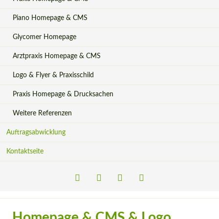
Piano Homepage & CMS
Glycomer Homepage
Arztpraxis Homepage & CMS
Logo & Flyer & Praxisschild
Praxis Homepage & Drucksachen
Weitere Referenzen
Auftragsabwicklung
Kontaktseite
LinkedIn
Xing
Facebook
Instagram
Homepage & CMS & Logo