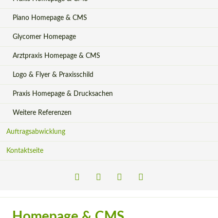
Piano Homepage & CMS
Glycomer Homepage
Arztpraxis Homepage & CMS
Logo & Flyer & Praxisschild
Praxis Homepage & Drucksachen
Weitere Referenzen
Auftragsabwicklung
Kontaktseite
LinkedIn
Xing
Facebook
Instagram
Homepage & CMS