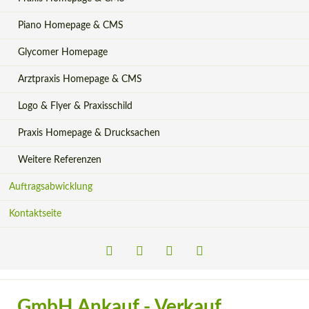
Piano Homepage & CMS
Glycomer Homepage
Arztpraxis Homepage & CMS
Logo & Flyer & Praxisschild
Praxis Homepage & Drucksachen
Weitere Referenzen
Auftragsabwicklung
Kontaktseite
LinkedIn
Xing
Facebook
Instagram
GmbH Ankauf - Verkauf