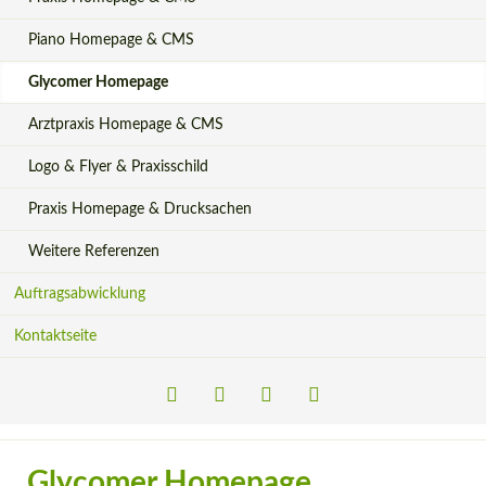
Piano Homepage & CMS
Glycomer Homepage
Arztpraxis Homepage & CMS
Logo & Flyer & Praxisschild
Praxis Homepage & Drucksachen
Weitere Referenzen
Auftragsabwicklung
Kontaktseite
LinkedIn
Xing
Facebook
Instagram
Glycomer Homepage