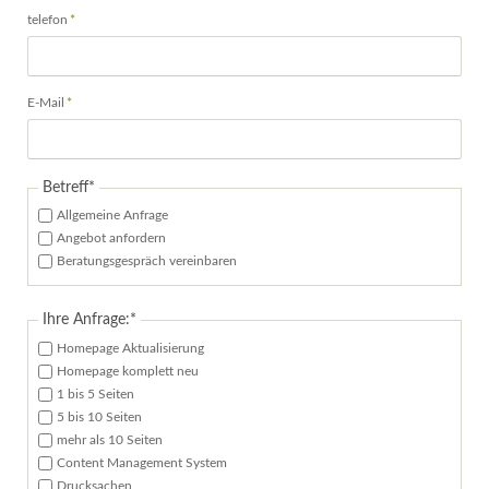
Pflichtfeld
telefon
*
Pflichtfeld
E-Mail
*
Pflichtfeld
Betreff
*
Allgemeine Anfrage
Angebot anfordern
Beratungsgespräch vereinbaren
Pflichtfeld
Ihre Anfrage:
*
Homepage Aktualisierung
Homepage komplett neu
1 bis 5 Seiten
5 bis 10 Seiten
mehr als 10 Seiten
Content Management System
Drucksachen