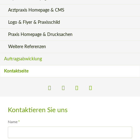
Arztpraxis Homepage & CMS
Logo & Flyer & Praxisschild
Praxis Homepage & Drucksachen
Weitere Referenzen
Auftragsabwicklung
Kontaktseite
Kontaktieren Sie uns
LinkedIn
Xing
Facebook
Instagram
Pflichtfeld
Name
*